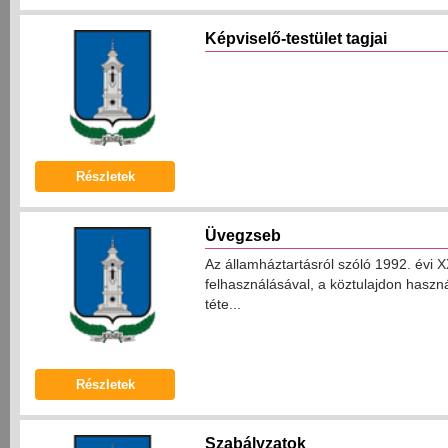
Képviselő-testület tagjai
Részletek
Üvegzseb
Az államháztartásról szóló 1992. évi 
felhasználásával, a köztulajdon haszn
téte...
Részletek
Szabályzatok