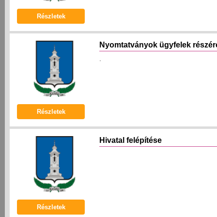
Részletek
Nyomtatványok ügyfelek részér
.
Részletek
Hivatal felépítése
Részletek