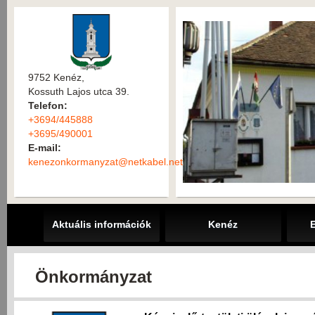
9752 Kenéz,
Kossuth Lajos utca 39.
Telefon:
+3694/445888
+3695/490001
E-mail:
kenezonkormanyzat@netkabel.net
Aktuális információk
Kenéz
Önkormányzat