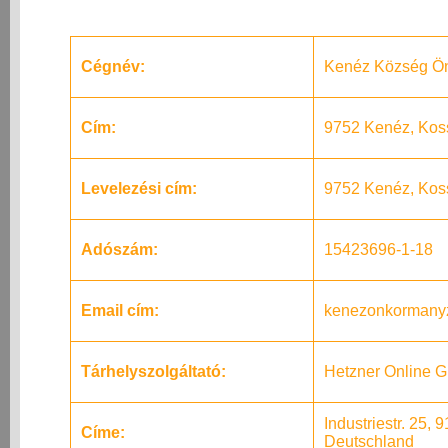
Cégnév:
Kenéz Község Ö
Cím:
9752 Kenéz, Koss
Levelezési cím:
9752 Kenéz, Koss
Adószám:
15423696-1-18
Email cím:
kenezonkormanyz
Tárhelyszolgáltató:
Hetzner Online 
Industriestr. 25
Címe:
Deutschland