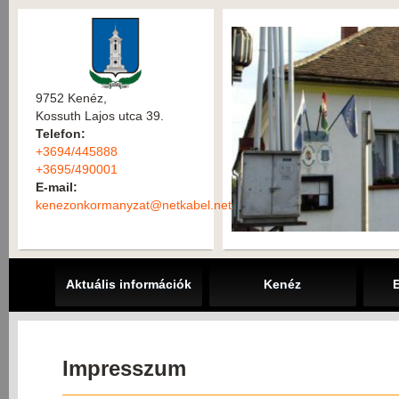
9752 Kenéz,
Kossuth Lajos utca 39.
Telefon:
+3694/445888
+3695/490001
E-mail:
kenezonkormanyzat@netkabel.net
Aktuális információk
Kenéz
Impresszum