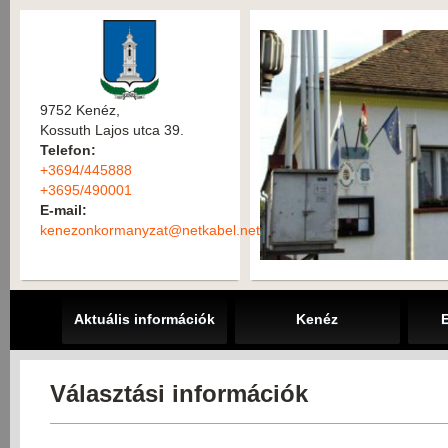
9752 Kenéz,
Kossuth Lajos utca 39.
Telefon:
+3694/445888
+3695/490001
E-mail:
kenezonkormanyzat@netkabel.net
Aktuális információk
Kenéz
Választási információk