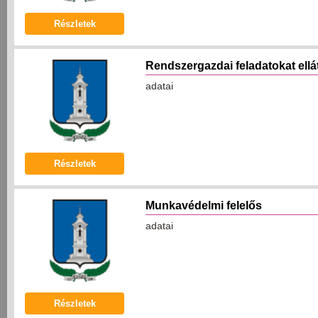
Részletek
Rendszergazdai feladatokat ell
adatai
Részletek
Munkavédelmi felelős
adatai
Részletek