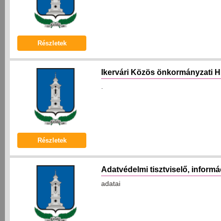
Részletek
Ikervári Közös önkormányzati Hi
.
Részletek
Adatvédelmi tisztviselő, informá
adatai