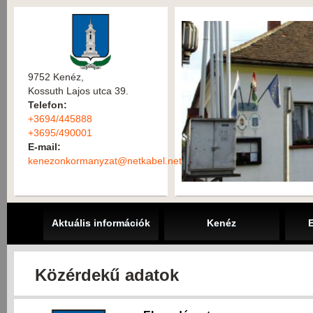
9752 Kenéz,
Kossuth Lajos utca 39.
Telefon:
+3694/445888
+3695/490001
E-mail:
kenezonkormanyzat@netkabel.net
Aktuális információk
Kenéz
Közérdekű adatok