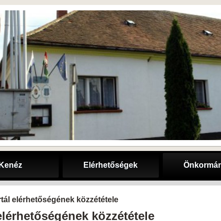
Kenéz
Elérhetőségek
Önkormán
tál elérhetőségének közzététele
elérhetőségének közzététele