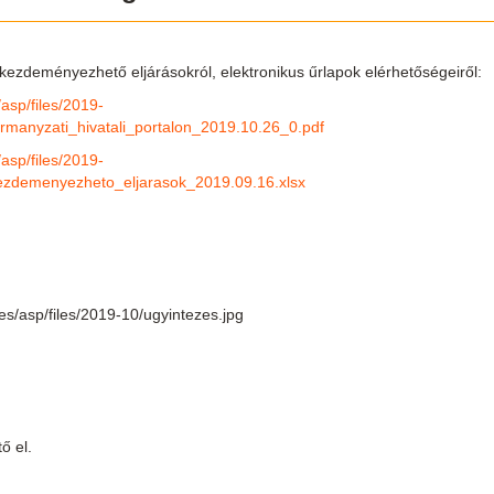
l kezdeményezhető eljárásokról, elektronikus űrlapok elérhetőségeiről:
asp/files/2019-
rmanyzati_hivatali_portalon_2019.10.26_0.pdf
asp/files/2019-
_kezdemenyezheto_eljarasok_2019.09.16.xlsx
ő el.