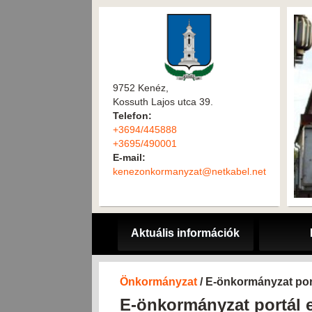
9752 Kenéz,
Kossuth Lajos utca 39.
Telefon:
+3694/445888
+3695/490001
E-mail:
kenezonkormanyzat@netkabel.net
Aktuális információk
Önkormányzat
/ E-önkormányzat por
E-önkormányzat portál 