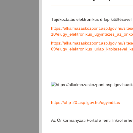
Tájékoztatás elektronikus űrlap kitöltéséve
https://alkalmazaskozpont.asp.lgov.hu/sites/
10/elugy_elektronikus_ugyintezes_az_onko
https://alkalmazaskozpont.asp.lgov.hu/sites/
09/elugy_elektronikus_urlap_kitoltesevel
https://ohp-20.asp.lgov.hu/ugyinditas
Az Önkormányzati Portál a fenti linkről érhet