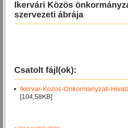
Ikervári Közös önkormányza
szervezeti ábrája
Csatolt fájl(ok):
Ikervar-Kozos-Onkormanyzati-Hivatal
[104,58KB]
«
Vissza az előző oldalra!