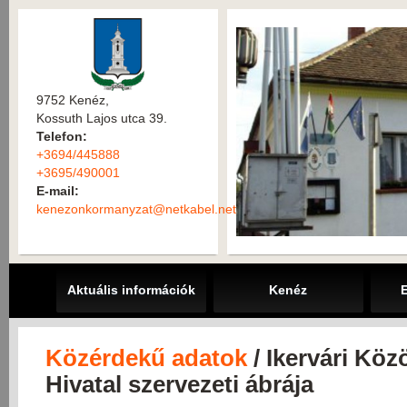
9752 Kenéz,
Kossuth Lajos utca 39.
Telefon:
+3694/445888
+3695/490001
E-mail:
kenezonkormanyzat@netkabel.net
Aktuális információk
Kenéz
Közérdekű adatok
/ Ikervári Kö
Hivatal szervezeti ábrája