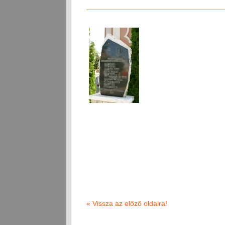
«
Vissza az előző oldalra!