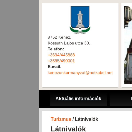
9752 Kenéz,
Kossuth Lajos utca 39.
Telefon:
+3694/445888
+3695/490001
E-mail:
kenezonkormanyzat@netkabel.net
Aktuális információk
Turizmus
/ Látnivalók
Látnivalók