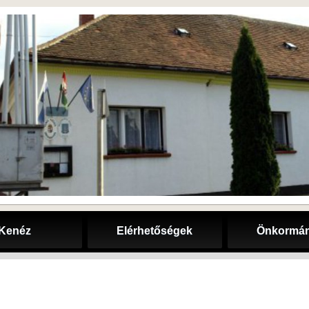
Kenéz
Elérhetőségek
Önkormán