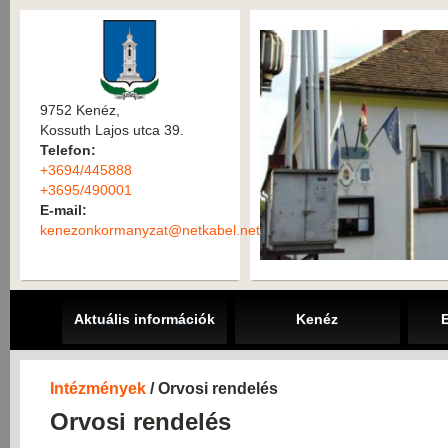
9752 Kenéz,
Kossuth Lajos utca 39.
Telefon:
+3694/445888
+3695/490001
E-mail:
kenezonkormanyzat@netkabel.net
Aktuális információk
Kenéz
Intézmények
/ Orvosi rendelés
Orvosi rendelés