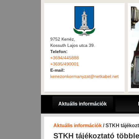
9752 Kenéz,
Kossuth Lajos utca 39.
Telefon:
+3694/445888
+3695/490001
E-mail:
kenezonkormanyzat@netkabel.net
Aktuális információk
Aktuális információk
/ STKH tájékozt
STKH tájékoztató többle