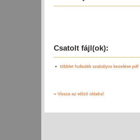
Csatolt fájl(ok):
többlet hulladék szabályos kezelése.pdf
«
Vissza az előző oldalra!