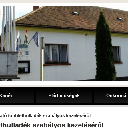
Kenéz
Elérhetőségek
Önkormán
ató többlethulladék szabályos kezeléséről
thulladék szabályos kezeléséről