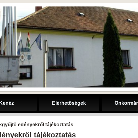
Kenéz
Elérhetőségek
Önkormán
ékgyűjtő edényekről tájékoztatás
dényekről tájékoztatás