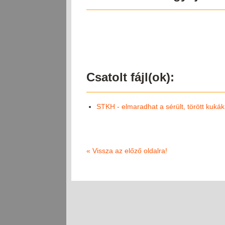
Csatolt fájl(ok):
STKH - elmaradhat a sérült, törött kukák
«
Vissza az előző oldalra!