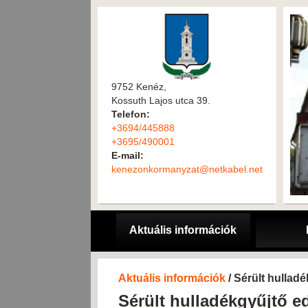
9752 Kenéz,
Kossuth Lajos utca 39.
Telefon:
+3694/445888
+3695/490001
E-mail:
kenezonkormanyzat@netkabel.net
Aktuális információk
Aktuális információk
/ Sérült hullad
Sérült hulladékgyűjtő e