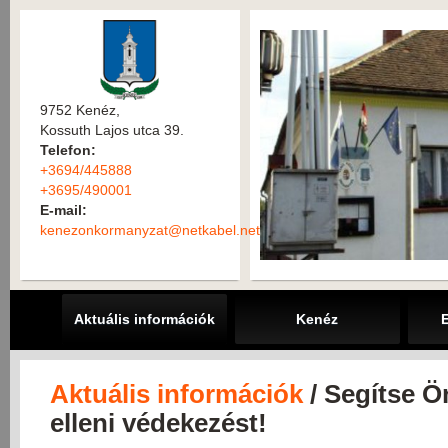
9752 Kenéz,
Kossuth Lajos utca 39.
Telefon:
+3694/445888
+3695/490001
E-mail:
kenezonkormanyzat@netkabel.net
Aktuális információk
Kenéz
Aktuális információk
/ Segítse Ö
elleni védekezést!