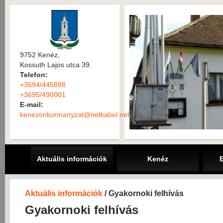
9752 Kenéz,
Kossuth Lajos utca 39.
Telefon:
+3694/445888
+3695/490001
E-mail:
kenezonkormanyzat@netkabel.net
Aktuális információk
Kenéz
Aktuális információk
/ Gyakornoki felhívás
Gyakornoki felhívás