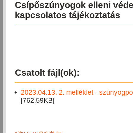
Csípőszúnyogok elleni véd
kapcsolatos tájékoztatás
Csatolt fájl(ok):
2023.04.13. 2. melléklet - szúnyogposz
[762,59KB]
«
Vissza az előző oldalra!