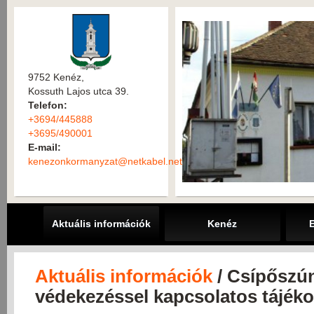
9752 Kenéz,
Kossuth Lajos utca 39.
Telefon:
+3694/445888
+3695/490001
E-mail:
kenezonkormanyzat@netkabel.net
Aktuális információk
Kenéz
Aktuális információk
/ Csípőszún
védekezéssel kapcsolatos tájéko