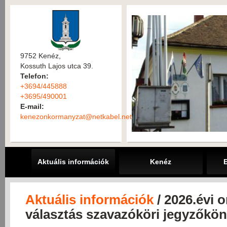
9752 Kenéz,
Kossuth Lajos utca 39.
Telefon:
+3694/445888
+3695/490001
E-mail:
kenezonkormanyzat@netkabel.net
Aktuális információk
Kenéz
Aktuális információk
/ 2026.évi 
választás szavazóköri jegyzőkön